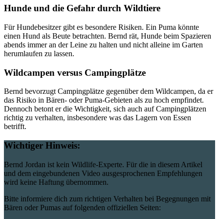
Hunde und die Gefahr durch Wildtiere
Für Hundebesitzer gibt es besondere Risiken. Ein Puma könnte
einen Hund als Beute betrachten. Bernd rät, Hunde beim Spazieren
abends immer an der Leine zu halten und nicht alleine im Garten
herumlaufen zu lassen.
Wildcampen versus Campingplätze
Bernd bevorzugt Campingplätze gegenüber dem Wildcampen, da er
das Risiko in Bären- oder Puma-Gebieten als zu hoch empfindet.
Dennoch betont er die Wichtigkeit, sich auch auf Campingplätzen
richtig zu verhalten, insbesondere was das Lagern von Essen
betrifft.
Wichtiger Hinweis:
Bernd Jordan ist kein Wildlife-Experte. Für die in diesem Artikel
und dem eingebundenen Video ausgesprochenen Empfehlungen
wird keine Haftung übernommen.
Bitte informiere dich zum richtigen Verhalten bei Begegnungen mit
Bären oder Pumas auf folgenden offiziellen Seiten: