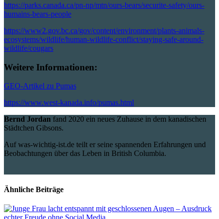
https://parks.canada.ca/pn-np/mtn/ours-bears/securite-safety/ours-
humains-bears-people
https://www2.gov.bc.ca/gov/content/environment/plants-animals-
ecosystems/wildlife/human-wildlife-conflict/staying-safe-around-
wildlife/cougars
Weitere Informationen:
GEO-Artikel zu Pumas
https://www.west-kanada.info/pumas.html
Bernd Jordan
fand 2020 ein neues Zuhause in dem kanadischen
Städtchen Gibsons.
Auf was-wichtig-ist.de teilt er seine spannenden Erfahrungen und
Beobachtungen über das Leben in British Columbia.
Ähnliche Beiträge